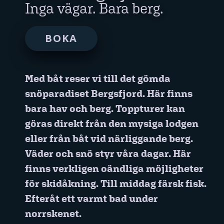
Inga vägar. Bara berg.
Om Pure Ski Touring
BOKA
Butik
Kontakt
Med båt reser vi till det gömda
snöparadiset Bergsfjord. Här finns
bara hav och berg. Toppturer kan
göras direkt från den mysiga lodgen
eller från båt vid närliggande berg.
? : Logga in
Väder och snö styr våra dagar. Här
finns verkligen oändliga möjligheter
för skidåkning. Till middag färsk fisk.
Efteråt ett varmt bad under
norrskenet.