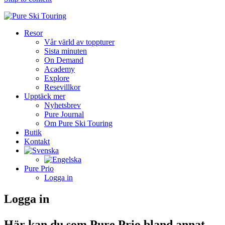
Resor
Vår värld av toppturer
Sista minuten
On Demand
Academy
Explore
Resevillkor
Upptäck mer
Nyhetsbrev
Pure Journal
Om Pure Ski Touring
Butik
Kontakt
Pure Prio
Logga in
Logga in
Här kan du som Pure Prio bland annat