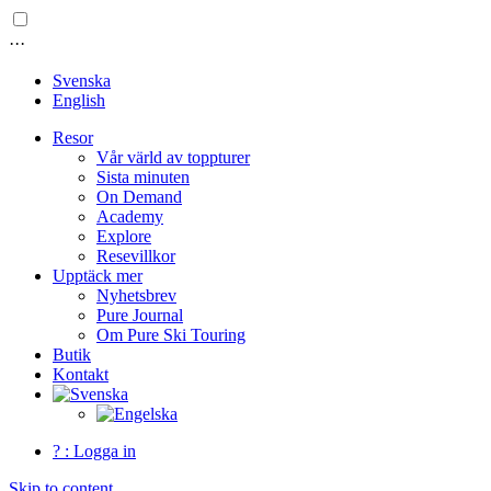
···
Svenska
English
Resor
Vår värld av toppturer
Sista minuten
On Demand
Academy
Explore
Resevillkor
Upptäck mer
Nyhetsbrev
Pure Journal
Om Pure Ski Touring
Butik
Kontakt
? : Logga in
Skip to content