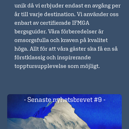
unik då vi erbjuder endast en avgång per
Om Pure Ski Touring
år till varje destination. Vi använder oss
enbart av certifierade IFMGA
Butik
bergsguider. Våra förberedelser är
Kontakt
omsorgsfulla och kraven på kvalitet
höga. Allt för att våra gäster ska få en så
förstklassig och inspirerande
topptursupplevelse som möjligt.
? : Logga in
- Senaste nyhetsbrevet #9 -