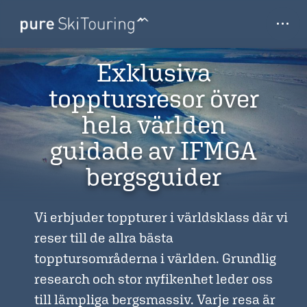
Skip
SVENSKA
ENGLISH
···
to
content
Resor
Exklusiva
Vår värld av toppturer
topptursresor över
Sista minuten
hela världen
On Demand
guidade av IFMGA
Academy
bergsguider
Explore
Resevillkor
Vi erbjuder toppturer i världsklass där vi
reser till de allra bästa
Upptäck mer
topptursområderna i världen. Grundlig
Nyhetsbrev
research och stor nyfikenhet leder oss
Pure Journal
till lämpliga bergsmassiv. Varje resa är