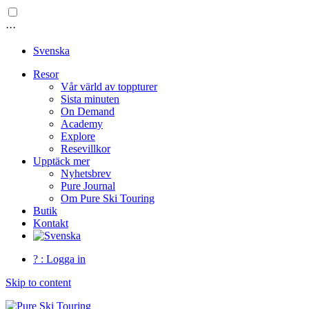
···
Svenska
Resor
Vår värld av toppturer
Sista minuten
On Demand
Academy
Explore
Resevillkor
Upptäck mer
Nyhetsbrev
Pure Journal
Om Pure Ski Touring
Butik
Kontakt
? : Logga in
Skip to content