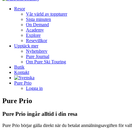
Resor
Vår värld av toppturer
Sista minuten
On Demand
Academy
Explore
Resevillkor
Upptäck mer
Nyhetsbrev
Pure Journal
Om Pure Ski Touring
Butik
Kontakt
Pure Prio
Logga in
Pure Prio
Pure Prio ingår alltid i din resa
Pure Prio börjar gälla direkt när du betalat anmälningsavgiften för val