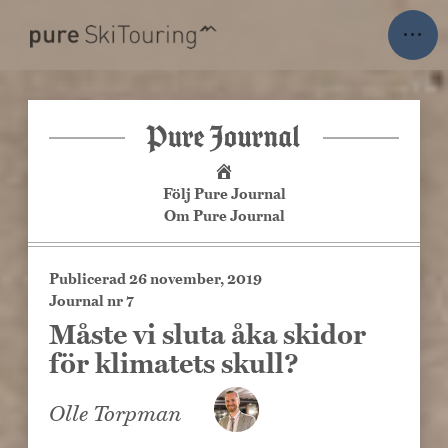
Skip
SVENSKA
ENGLISH
···
to
content
Resor
Vår värld av toppturer
Sista minuten
On Demand
Följ Pure Journal
Om Pure Journal
Academy
Explore
Publicerad
26 november, 2019
Resevillkor
Journal nr 7
Måste vi sluta åka skidor
Upptäck mer
för klimatets skull?
Nyhetsbrev
Olle Torpman
Pure Journal