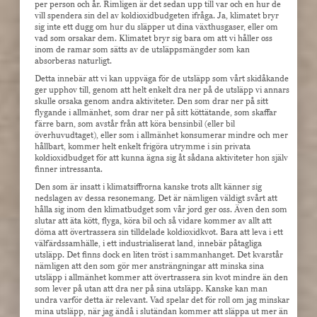
per person och år. Rimligen är det sedan upp till var och en hur de
vill spendera sin del av koldioxidbudgeten ifråga. Ja, klimatet bryr
sig inte ett dugg om hur du släpper ut dina växthusgaser, eller om
vad som orsakar dem. Klimatet bryr sig bara om att vi håller oss
inom de ramar som sätts av de utsläppsmängder som kan
absorberas naturligt.
Detta innebär att vi kan uppväga för de utsläpp som vårt skidåkande
ger upphov till, genom att helt enkelt dra ner på de utsläpp vi annars
skulle orsaka genom andra aktiviteter. Den som drar ner på sitt
flygande i allmänhet, som drar ner på sitt köttätande, som skaffar
färre barn, som avstår från att köra bensinbil (eller bil
överhuvudtaget), eller som i allmänhet konsumerar mindre och mer
hållbart, kommer helt enkelt frigöra utrymme i sin privata
koldioxidbudget för att kunna ägna sig åt sådana aktiviteter hon själv
finner intressanta.
Den som är insatt i klimatsiffrorna kanske trots allt känner sig
nedslagen av dessa resonemang. Det är nämligen väldigt svårt att
hålla sig inom den klimatbudget som vår jord ger oss. Även den som
slutar att äta kött, flyga, köra bil och så vidare kommer av allt att
döma att övertrassera sin tilldelade koldioxidkvot. Bara att leva i ett
välfärdssamhälle, i ett industrialiserat land, innebär påtagliga
utsläpp. Det finns dock en liten tröst i sammanhanget. Det kvarstår
nämligen att den som gör mer ansträngningar att minska sina
utsläpp i allmänhet kommer att övertrassera sin kvot mindre än den
som lever på utan att dra ner på sina utsläpp. Kanske kan man
undra varför detta är relevant. Vad spelar det för roll om jag minskar
mina utsläpp, när jag ändå i slutändan kommer att släppa ut mer än